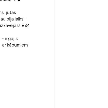
s, jūtas 
u bija laiks – 
izkavējās! ☀️🌿
– ir gājis 
t. – ar kāpumiem 