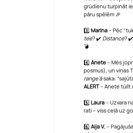
grūdienu turpināt ie
pāru spēlēm 🎉
3️⃣ 
Marina
 – Pēc “tu
tee
? ✔️ 
Distance
? ✔
💣
4️⃣ 
Anete
 – Mēs jop
posmus), un viņas TOP
range’ā
 saka: “sajūt
ALERT
 – Anete tūlīt
5️⃣ 
Laura
 – Uzvara n
rati – viss ceļā uz g
6️⃣ 
Aija V.
 – Pagājuša