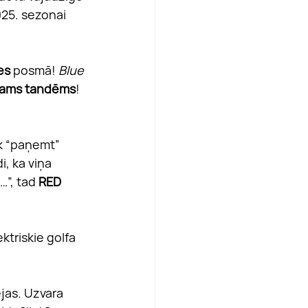
025. sezonai 
es
 posmā! 
Blue
stams tandēms
! 
īk “paņemt” 
i, ka viņa 
”, tad 
RED 
ktriskie golfa 
jas. Uzvara 