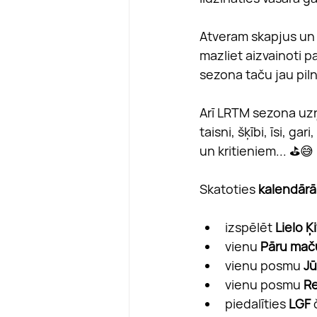
Atveram skapjus un v
mazliet aizvainoti pa
sezona taču jau piln
Arī LRTM sezona uzņ
taisni, šķībi, īsi, ga
un kritieniem... ⛳😅
Skatoties 
kalendārā
izspēlēt
 Lielo Ķ
vienu
 Pāru mač
vienu posmu 
Jū
vienu posmu 
Re
piedalīties 
LGF