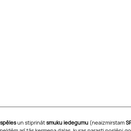
 spēles
 un stiprināt 
smuku iedegumu
 (neaizmirstam 
S
peldēm arī tās ķermeņa daļas, kuras parasti noslēpj gol