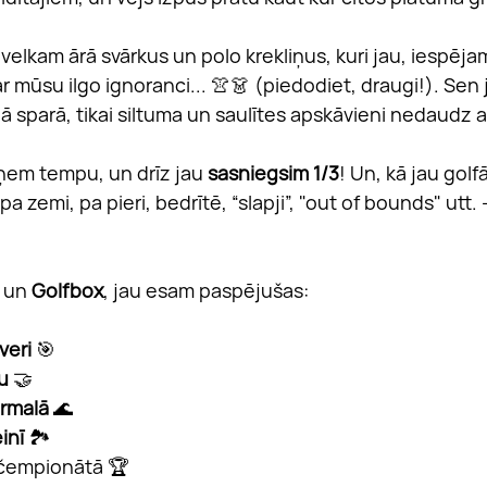
elkam ārā svārkus un polo krekliņus, kuri jau, iespējam
r mūsu ilgo ignoranci... 👚👗 (piedodiet, draugi!). Sen ja
ā sparā, tikai siltuma un saulītes apskāvieni nedaudz a
em tempu, un drīz jau 
sasniegsim 1/3
! Un, kā jau golfā 
ri, pa zemi, pa pieri, bedrītē, “slapji”, "out of bounds" ut
 un 
Golfbox
, jau esam paspējušas:
iveri
 🎯
u
 🤝
rmalā
 🌊
inī
 🏞️
 čempionātā 🏆