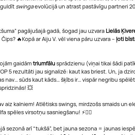
guldīt 
swinga
 evolūcijā un atrast pastāvīgu partneri 2
kšuma” pagājušajā gadā, šogad jau uzvara 
Lielās Ķiver
️ Čips? 🔥Kopā ar Aiju V. vēl viena pāru uzvara – 
ļoti bī
rojām gaidām 
triumfālu
 sprādzienu (viņai tikai šādi pat
 5 rezultāti jau signalizē: kaut kas briest. Un, ja dzird
as nav… sūds kaut kāds… šķībs ir… vispār negribu spēlēt…
 spridzinās! 💥
av aiz kalniem! Atlētisks swings, mirdzošs smaids un ele
olfa spēles virsotņu sasniegšanu! ⚡🏌️‍♀️
jā sezonā arī “tukšā”, bet jauna sezona = jaunas iespē