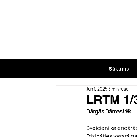
Sākums
Jun 1, 2025
3 min read
LRTM 1/3
Dārgās Dāmas! 🌺
Sveicieni kalendārās
līdzināties vasarā g