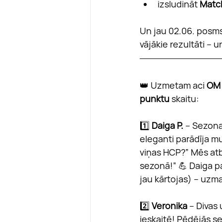
izsludināt 
Matc
Un jau 02.06. posms
vājākie rezultāti – 
👑 Uzmetam aci 
OM
punktu
 skaitu:
1️⃣ 
Daiga P.
 – Sezona
eleganti parādīja m
viņas HCP?” Mēs atbi
sezonā!” 💪 Daiga p
jau kārtojas) – uzma
2️⃣ 
Veronika
 – Divas
ieskaitē! Pēdējās s