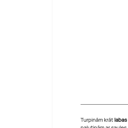
Turpinām krāt
 labas
palutinām ar saules 