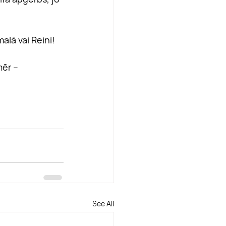
lā vai Reinī!
ēr – 
See All