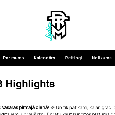
Par mums
Kalendārs
Reitingi
Nolikums
 Highlights
 
vasaras pirmajā dienā
! 🌞 Un tik patīkami, ka arī grādi
aidītajiem, un vējš izpūš prātu kaut kur citos platuma g