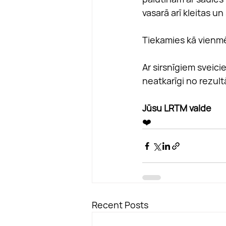
vasarā arī kleitas un
Tiekamies kā vienmē
Ar sirsnīgiem sveic
neatkarīgi no rezult
Jūsu LRTM valde
❤️
Recent Posts