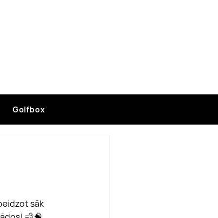
Golfbox
 beidzot sāk 
rādos! 💨🧠