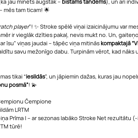
 (kā jau minēts augstāk – 
bīstams tandēms
), un arī indi
 – mēs tam ticam! 🌟
ratch player
”! ✨ Stroke spēlē viņai izaicinājumu var me
mēr ir vieglāk dzīties pakaļ, nevis mukt no. Un, gaiteņo
par īsu” viņas jaudai – tāpēc viņa mitinās 
kompaktajā “Vi
aldītu savu mežonīgo dabu. Turpinām vērot, kad nāks uz
mas tikai “
iesildās
”, un jāpiemin dažas, kuras jau nopel
onu posmā”
! 💫
 Čempionu Čempione
sildām LRTM
eiņa Prīma I – ar sezonas labāko Stroke Net rezultātu (-
RTM tūrē!