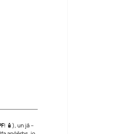
PF
! 🧴), un jā – 
fa apģērbs, jo 