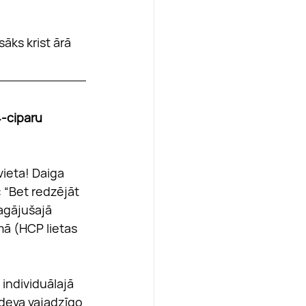
 sāks krist ārā 
-ciparu 
vieta! Daiga 
: “Bet redzējāt 
agājušajā 
ā (HCP lietas 
individuālajā 
deva vajadzīgo 