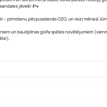
 sandales jāvelk! 💃👡
r – pirmdienu pēcpusdienās OZO, un reizi mēnesī Jūrma
ieniem un baudpilnas golfa spēles novēlējumiem (vienm
āta!),