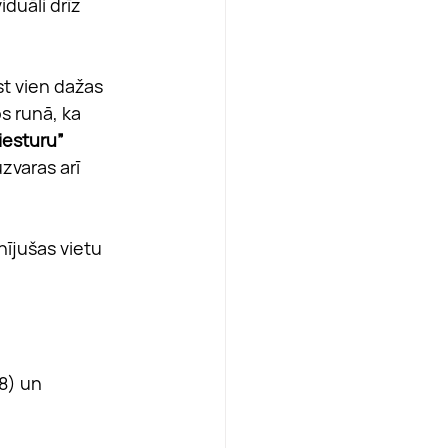
viduāli drīz 
st vien dažas 
s runā, ka 
esturu” 
varas arī 
nījušas vietu 
8) un 