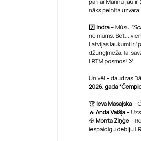
pārī ar Marinu jau ir
nāks pelnīta uzvara
7️⃣ 
Indra
 – Mūsu 
“Sc
no mums. Bet... vien
Latvijas laukumi ir “
džungļmežā, lai sav
LRTM posmos! 🏹
Un vēl – daudzas Dā
2026. gada “Čempi
🏆 
Ieva Masaļska
 –
🔥 
Anda Vaišļa
 – Uz
🎯 
Monta Ziņģe
 – R
iespaidīgu debiju L