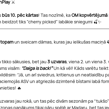
hPlay
 ⚔️
 
būs 10. pēc kārtas
! Tas nozīmē, ka 
OM kopvērtējumā
un beidzot tiks "cherry picked" labākie sniegumi 🍒✨
 topam
 un sveicam dāmas, kuras jau ielikušas maciņā 
4
 tikko sākusies, bet jau 
3 uzvaras
, viena 2. un viena 3. 
ums visām: 
“Daiga is back!”
 Un kā vēl! Kāds varētu teikt
ldēsim: “Jā, un arī sviedrus, kritienus un neatlaidību p
aciemojās ASV un atgriezās dzimtenē bīstami labā form
nieties! 🔥
 uzvaras jau rokā, un tas pēc divām sezonām pa “tukšo” 
ezonas panākums tikai pāru spēlē ar Madaru, bet tas ie